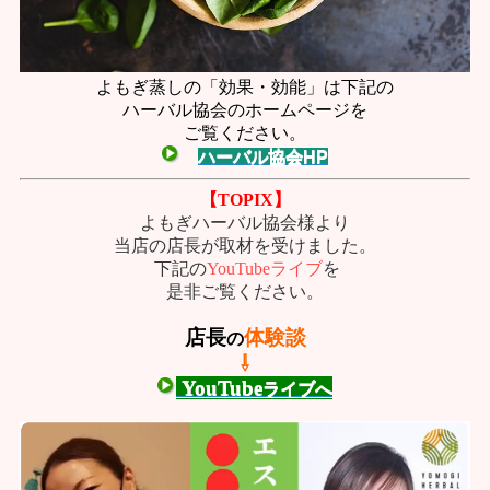
よもぎ蒸しの「効果・効能」は下記の
ハーバル協会のホームページを
ご覧ください。
ハーバル協会HP
【TOPIX】
よもぎハーバル協会様より
当店の店長が
取材を受けました。
下記の
YouTubeライブ
を
是非
ご覧ください。
店長
体験談
の
⇩
YouTube
ライブへ