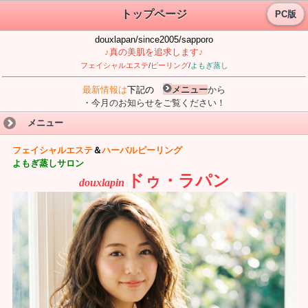
トップページ
PC版
douxlapan/since2005/sapporo
♪
真の美肌を追求します
♪
フェイシャルエステ
/
ピーリング
/
よもぎ蒸し
最新情報は
下記の
メニュー
から
・今月のお知らせをご覧ください！
メニュー
フェイシャルエステ
＆
ハーバルピーリング
よもぎ蒸しサロン
ドゥ・ラパン
douxlapin