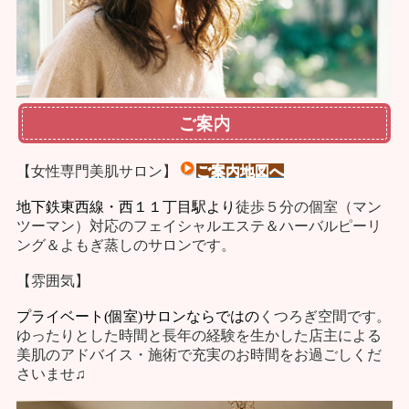
ご案内
【
女性専門美肌サロン
】
ご案内地図へ
地下鉄東西線・西１１丁目駅より
徒歩５分の個室（マン
ツーマン）対応の
フェイシャルエステ＆ハーバルピーリ
ング＆
よもぎ蒸しのサロンです。
【雰囲気】
プライベート(個室)サロンならではの
くつろぎ
空間です。
ゆったりとした時間と長年の経験を生かした店主による
美肌のアドバイス・施術で充実のお時間
をお過ごしくだ
さいませ♫