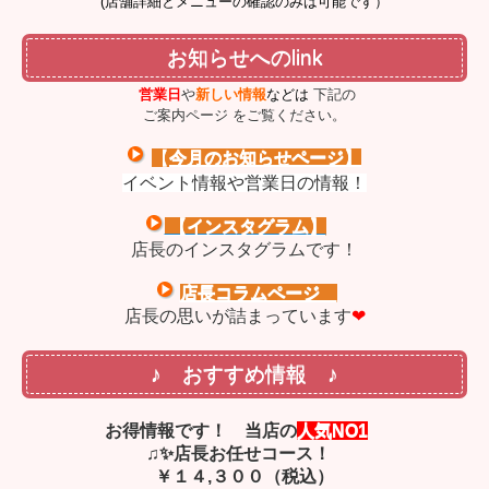
(店舗詳細とメニューの確認のみは可能です）
お知らせへのlink
営業日
や
新しい
情報
など
は
下記の
ご案内ページ をご覧ください。
【
今月のお知らせページ
】
イベント情報や営業日の情報！
【インスタグラム】
店長のインスタグラムです！
店長コラムページ
店長の思いが詰まっています
❤
♪ おすすめ情報 ♪
お得情報です！ 当店の
人気NO1
♫✨
店長お任せコース！
￥１４,３００（税込）