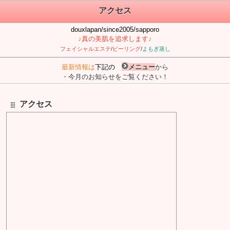
アクセス
douxlapan/since2005/sapporo
♪
真の美肌を追求します
♪
フェイシャルエステ
/
ピーリング
/
よもぎ蒸し
最新情報は
下記の
メニュー
から
・今月のお知らせをご覧ください！
アクセス